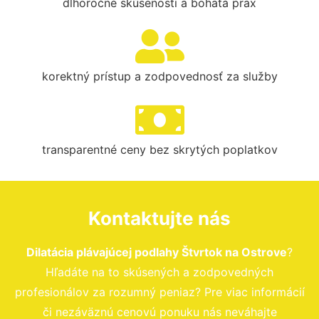
dlhoročné skúsenosti a bohatá prax
korektný prístup a zodpovednosť za služby
transparentné ceny bez skrytých poplatkov
Kontaktujte nás
Dilatácia plávajúcej podlahy Štvrtok na Ostrove
?
Hľadáte na to skúsených a zodpovedných
profesionálov za rozumný peniaz? Pre viac informácií
či nezáväznú cenovú ponuku nás neváhajte