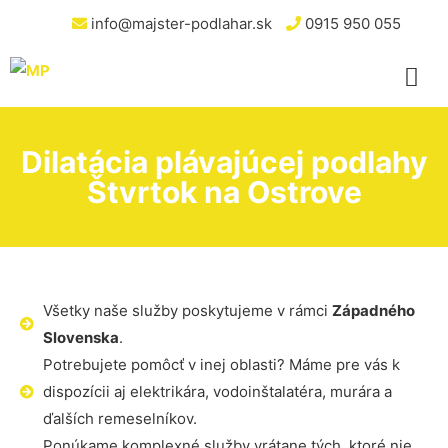
info@majster-podlahar.sk
0915 950 055
Dilatácia plávajúcej podlahy
Štvrtok na Ostrove
Všetky naše služby poskytujeme v rámci
Západného
Slovenska
.
Potrebujete pomôcť v inej oblasti? Máme pre vás k
dispozícii aj elektrikára, vodoinštalatéra, murára a
ďalších remeselníkov.
Ponúkame komplexné služby vrátane tých, ktoré nie