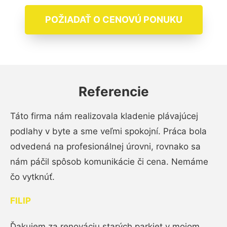
POŽIADAŤ O CENOVÚ PONUKU
Referencie
Táto firma nám realizovala kladenie plávajúcej
podlahy v byte a sme veľmi spokojní. Práca bola
odvedená na profesionálnej úrovni, rovnako sa
nám páčil spôsob komunikácie či cena. Nemáme
čo vytknúť.
FILIP
Ďakujem za renováciu starých parkiet v mojom