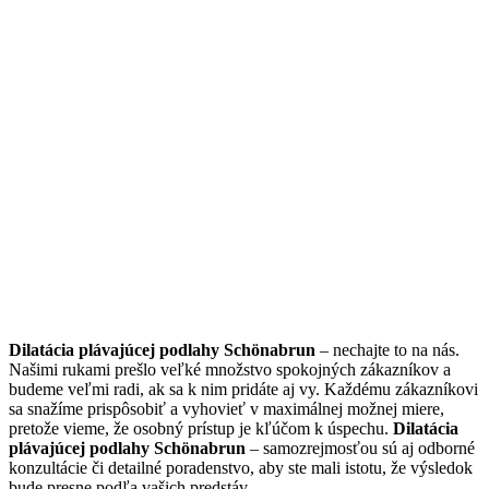
Dilatácia plávajúcej podlahy Schönabrun
– nechajte to na nás.
Našimi rukami prešlo veľké množstvo spokojných zákazníkov a
budeme veľmi radi, ak sa k nim pridáte aj vy. Každému zákazníkovi
sa snažíme prispôsobiť a vyhovieť v maximálnej možnej miere,
pretože vieme, že osobný prístup je kľúčom k úspechu.
Dilatácia
plávajúcej podlahy Schönabrun
– samozrejmosťou sú aj odborné
konzultácie či detailné poradenstvo, aby ste mali istotu, že výsledok
bude presne podľa vašich predstáv.