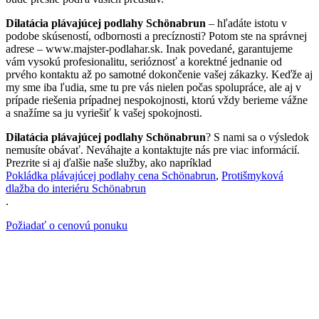
Dilatácia plávajúcej podlahy Schönabrun
– hľadáte istotu v
podobe skúseností, odbornosti a precíznosti? Potom ste na správnej
adrese – www.majster-podlahar.sk. Inak povedané, garantujeme
vám vysokú profesionalitu, serióznosť a korektné jednanie od
prvého kontaktu až po samotné dokončenie vašej zákazky. Keďže aj
my sme iba ľudia, sme tu pre vás nielen počas spolupráce, ale aj v
prípade riešenia prípadnej nespokojnosti, ktorú vždy berieme vážne
a snažíme sa ju vyriešiť k vašej spokojnosti.
Dilatácia plávajúcej podlahy Schönabrun
? S nami sa o výsledok
nemusíte obávať. Neváhajte a kontaktujte nás pre viac informácií.
Prezrite si aj ďalšie naše služby, ako napríklad
Pokládka plávajúcej podlahy cena Schönabrun
,
Protišmyková
dlažba do interiéru Schönabrun
.
Požiadať o cenovú ponuku