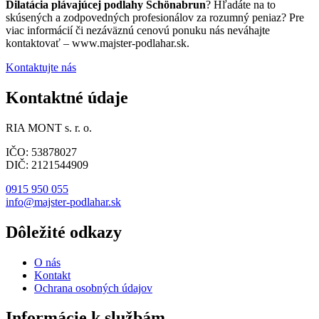
Dilatácia plávajúcej podlahy Schönabrun
? Hľadáte na to
skúsených a zodpovedných profesionálov za rozumný peniaz? Pre
viac informácií či nezáväznú cenovú ponuku nás neváhajte
kontaktovať – www.majster-podlahar.sk.
Kontaktujte nás
Kontaktné údaje
RIA MONT s. r. o.
IČO: 53878027
DIČ: 2121544909
0915 950 055
info@majster-podlahar.sk
Dôležité odkazy
O nás
Kontakt
Ochrana osobných údajov
Informácie k službám