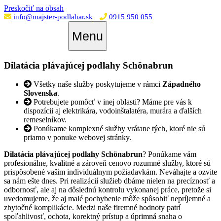
Preskočiť na obsah
info@majster-podlahar.sk
0915 950 055
Menu
Dilatácia plávajúcej podlahy Schönabrun
Všetky naše služby poskytujeme v rámci
Západného
Slovenska
.
Potrebujete pomôcť v inej oblasti? Máme pre vás k
dispozícii aj elektrikára, vodoinštalatéra, murára a ďalších
remeselníkov.
Ponúkame komplexné služby vrátane tých, ktoré nie sú
priamo v ponuke webovej stránky.
Dilatácia plávajúcej podlahy Schönabrun
? Ponúkame vám
profesionálne, kvalitné a zároveň cenovo rozumné služby, ktoré sú
prispôsobené vašim individuálnym požiadavkám. Neváhajte a ozvite
sa nám ešte dnes. Pri realizácií služieb dbáme nielen na precíznosť a
odbornosť, ale aj na dôslednú kontrolu vykonanej práce, pretože si
uvedomujeme, že aj malé pochybenie môže spôsobiť nepríjemné a
zbytočné komplikácie. Medzi naše firemné hodnoty patrí
spoľahlivosť, ochota, korektný prístup a úprimná snaha o