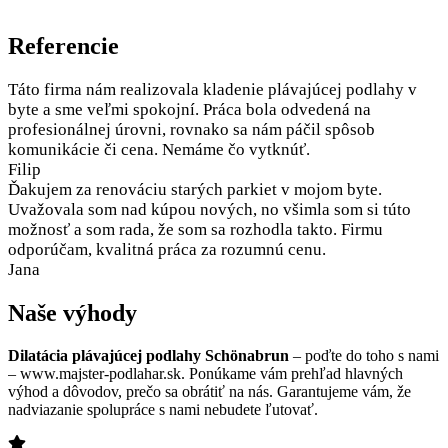
Referencie
Táto firma nám realizovala kladenie plávajúcej podlahy v
byte a sme veľmi spokojní. Práca bola odvedená na
profesionálnej úrovni, rovnako sa nám páčil spôsob
komunikácie či cena. Nemáme čo vytknúť.
Filip
Ďakujem za renováciu starých parkiet v mojom byte.
Uvažovala som nad kúpou nových, no všimla som si túto
možnosť a som rada, že som sa rozhodla takto. Firmu
odporúčam, kvalitná práca za rozumnú cenu.
Jana
Naše výhody
Dilatácia plávajúcej podlahy Schönabrun
– poďte do toho s nami
– www.majster-podlahar.sk. Ponúkame vám prehľad hlavných
výhod a dôvodov, prečo sa obrátiť na nás. Garantujeme vám, že
nadviazanie spolupráce s nami nebudete ľutovať.