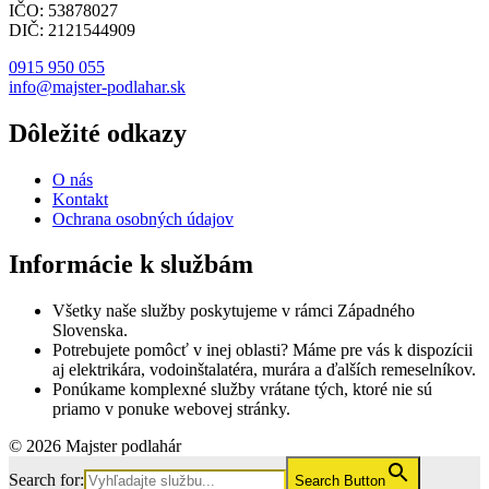
IČO: 53878027
DIČ: 2121544909
0915 950 055
info@majster-podlahar.sk
Dôležité odkazy
O nás
Kontakt
Ochrana osobných údajov
Informácie k službám
Všetky naše služby poskytujeme v rámci Západného
Slovenska.
Potrebujete pomôcť v inej oblasti? Máme pre vás k dispozícii
aj elektrikára, vodoinštalatéra, murára a ďalších remeselníkov.
Ponúkame komplexné služby vrátane tých, ktoré nie sú
priamo v ponuke webovej stránky.
© 2026 Majster podlahár
Search for:
Search Button