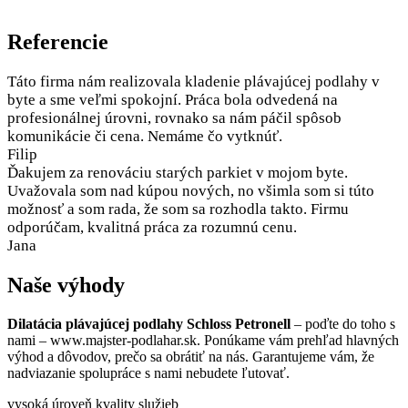
Referencie
Táto firma nám realizovala kladenie plávajúcej podlahy v
byte a sme veľmi spokojní. Práca bola odvedená na
profesionálnej úrovni, rovnako sa nám páčil spôsob
komunikácie či cena. Nemáme čo vytknúť.
Filip
Ďakujem za renováciu starých parkiet v mojom byte.
Uvažovala som nad kúpou nových, no všimla som si túto
možnosť a som rada, že som sa rozhodla takto. Firmu
odporúčam, kvalitná práca za rozumnú cenu.
Jana
Naše výhody
Dilatácia plávajúcej podlahy Schloss Petronell
– poďte do toho s
nami – www.majster-podlahar.sk. Ponúkame vám prehľad hlavných
výhod a dôvodov, prečo sa obrátiť na nás. Garantujeme vám, že
nadviazanie spolupráce s nami nebudete ľutovať.
vysoká úroveň kvality služieb