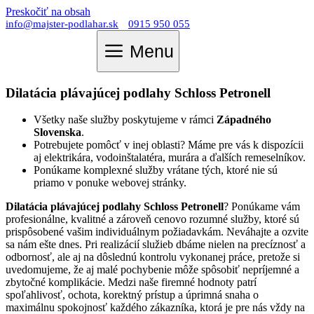
Preskočiť na obsah
info@majster-podlahar.sk
0915 950 055
Menu
Dilatácia plávajúcej podlahy Schloss Petronell
Všetky naše služby poskytujeme v rámci
Západného
Slovenska
.
Potrebujete pomôcť v inej oblasti? Máme pre vás k dispozícii
aj elektrikára, vodoinštalatéra, murára a ďalších remeselníkov.
Ponúkame komplexné služby vrátane tých, ktoré nie sú
priamo v ponuke webovej stránky.
Dilatácia plávajúcej podlahy Schloss Petronell
? Ponúkame vám
profesionálne, kvalitné a zároveň cenovo rozumné služby, ktoré sú
prispôsobené vašim individuálnym požiadavkám. Neváhajte a ozvite
sa nám ešte dnes. Pri realizácií služieb dbáme nielen na precíznosť a
odbornosť, ale aj na dôslednú kontrolu vykonanej práce, pretože si
uvedomujeme, že aj malé pochybenie môže spôsobiť nepríjemné a
zbytočné komplikácie. Medzi naše firemné hodnoty patrí
spoľahlivosť, ochota, korektný prístup a úprimná snaha o
maximálnu spokojnosť každého zákazníka, ktorá je pre nás vždy na