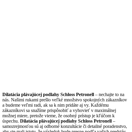
Dilatácia plávajúcej podlahy Schloss Petronell
– nechajte to na
nás. Našimi rukami prešlo veľké množstvo spokojných zákazníkov
a budeme veľmi radi, ak sa k nim pridáte aj vy. Každému
zákazníkovi sa snažíme prispôsobiť a vyhovieť v maximálnej
možnej miere, pretože vieme, že osobný prístup je kľúčom k
úspechu.
Dilatácia plávajúcej podlahy Schloss Petronell
–
samozrejmosťou sú aj odborné konzultácie či detailné poradenstvo,
aby ste mali istotu, že výsledok bude presne podľa vašich predstáv.