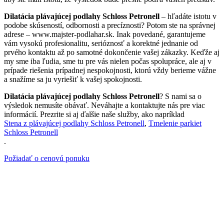
Dilatácia plávajúcej podlahy Schloss Petronell
– hľadáte istotu v
podobe skúseností, odbornosti a precíznosti? Potom ste na správnej
adrese – www.majster-podlahar.sk. Inak povedané, garantujeme
vám vysokú profesionalitu, serióznosť a korektné jednanie od
prvého kontaktu až po samotné dokončenie vašej zákazky. Keďže aj
my sme iba ľudia, sme tu pre vás nielen počas spolupráce, ale aj v
prípade riešenia prípadnej nespokojnosti, ktorú vždy berieme vážne
a snažíme sa ju vyriešiť k vašej spokojnosti.
Dilatácia plávajúcej podlahy Schloss Petronell
? S nami sa o
výsledok nemusíte obávať. Neváhajte a kontaktujte nás pre viac
informácií. Prezrite si aj ďalšie naše služby, ako napríklad
Stena z plávajúcej podlahy Schloss Petronell
,
Tmelenie parkiet
Schloss Petronell
.
Požiadať o cenovú ponuku