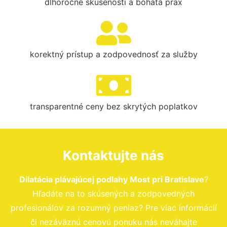
dlhoročné skúsenosti a bohatá prax
korektný prístup a zodpovednosť za služby
transparentné ceny bez skrytých poplatkov
Kontaktujte nás
Dilatácia plávajúcej podlahy Most pri Bratislave
?
Hľadáte na to skúsených a zodpovedných
profesionálov za rozumný peniaz? Pre viac informácií
či nezáväznú cenovú ponuku nás neváhajte