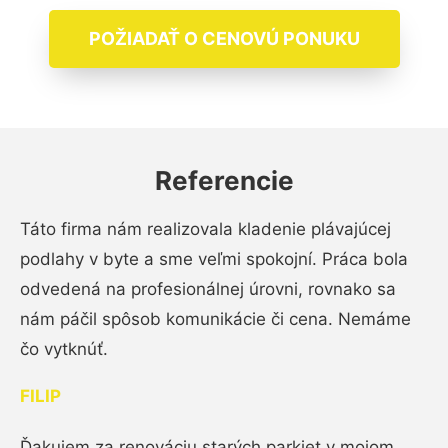
POŽIADAŤ O CENOVÚ PONUKU
Referencie
Táto firma nám realizovala kladenie plávajúcej
podlahy v byte a sme veľmi spokojní. Práca bola
odvedená na profesionálnej úrovni, rovnako sa
nám páčil spôsob komunikácie či cena. Nemáme
čo vytknúť.
FILIP
Ďakujem za renováciu starých parkiet v mojom