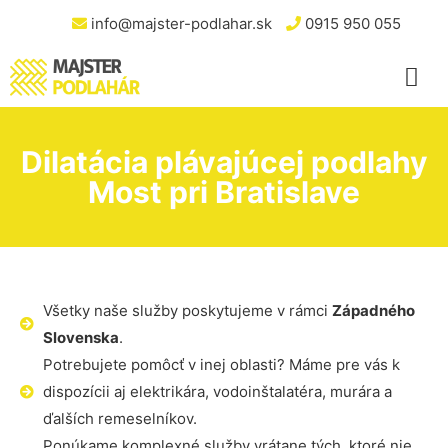
info@majster-podlahar.sk
0915 950 055
Dilatácia plávajúcej podlahy
Most pri Bratislave
Všetky naše služby poskytujeme v rámci
Západného
Slovenska
.
Potrebujete pomôcť v inej oblasti? Máme pre vás k
dispozícii aj elektrikára, vodoinštalatéra, murára a
ďalších remeselníkov.
Ponúkame komplexné služby vrátane tých, ktoré nie