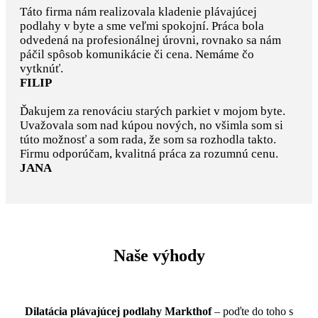
Táto firma nám realizovala kladenie plávajúcej
podlahy v byte a sme veľmi spokojní. Práca bola
odvedená na profesionálnej úrovni, rovnako sa nám
páčil spôsob komunikácie či cena. Nemáme čo
vytknúť.
FILIP
Ďakujem za renováciu starých parkiet v mojom byte.
Uvažovala som nad kúpou nových, no všimla som si
túto možnosť a som rada, že som sa rozhodla takto.
Firmu odporúčam, kvalitná práca za rozumnú cenu.
JANA
Naše výhody
Dilatácia plávajúcej podlahy Markthof
– poďte do toho s