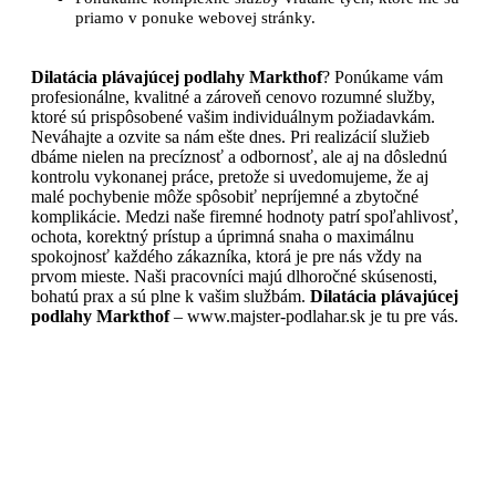
priamo v ponuke webovej stránky.
Dilatácia plávajúcej podlahy Markthof
? Ponúkame vám
profesionálne, kvalitné a zároveň cenovo rozumné služby,
ktoré sú prispôsobené vašim individuálnym požiadavkám.
Neváhajte a ozvite sa nám ešte dnes. Pri realizácií služieb
dbáme nielen na precíznosť a odbornosť, ale aj na dôslednú
kontrolu vykonanej práce, pretože si uvedomujeme, že aj
malé pochybenie môže spôsobiť nepríjemné a zbytočné
komplikácie. Medzi naše firemné hodnoty patrí spoľahlivosť,
ochota, korektný prístup a úprimná snaha o maximálnu
spokojnosť každého zákazníka, ktorá je pre nás vždy na
prvom mieste. Naši pracovníci majú dlhoročné skúsenosti,
bohatú prax a sú plne k vašim službám.
Dilatácia plávajúcej
podlahy Markthof
– www.majster-podlahar.sk je tu pre vás.