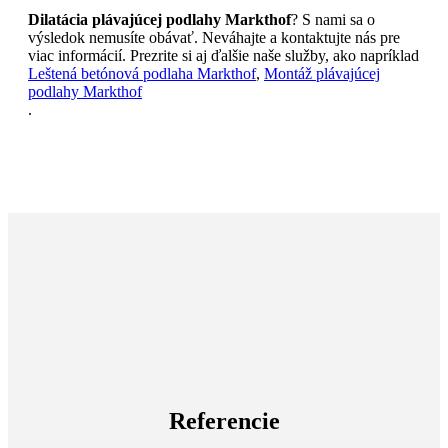
Dilatácia plávajúcej podlahy Markthof
? S nami sa o
výsledok nemusíte obávať. Neváhajte a kontaktujte nás pre
viac informácií. Prezrite si aj ďalšie naše služby, ako napríklad
Leštená betónová podlaha Markthof
,
Montáž plávajúcej
podlahy Markthof
.
POŽIADAŤ O CENOVÚ PONUKU
Referencie