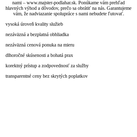
nami – www.majster-podlahar.sk. Ponúkame vám prehľad
hlavných výhod a dôvodov, prečo sa obrátiť na nás. Garantujeme
vám, že nadviazanie spolupráce s nami nebudete ľutovať.
vysoká úroveň kvality služieb
nezáväzná a bezplatná obhliadka
nezáväzná cenová ponuka na mieru
dlhoročné skúsenosti a bohatá prax
korektný prístup a zodpovednosť za služby
transparentné ceny bez skrytých poplatkov
Kontaktujte nás
Dilatácia plávajúcej podlahy Markthof
? Hľadáte na to
skúsených a zodpovedných profesionálov za rozumný
peniaz? Pre viac informácií či nezáväznú cenovú ponuku nás