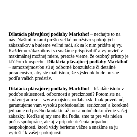
Dilatácia plávajúcej podlahy Markthof
– nechajte to na
nás. Našimi rukami prešlo veľké množstvo spokojných
zákazníkov a budeme veľmi radi, ak sa k nim pridáte aj vy.
Každému zákazníkovi sa snažíme prispôsobiť a vyhovieť v
maximálnej možnej miere, pretože vieme, že osobný prístup je
kľúčom k úspechu.
Dilatácia plávajúcej podlahy Markthof
– samozrejmosťou sú aj odborné konzultácie či detailné
poradenstvo, aby ste mali istotu, že výsledok bude presne
podľa vašich predstáv.
Dilatácia plávajúcej podlahy Markthof
– hľadáte istotu v
podobe skúseností, odbornosti a precíznosti? Potom ste na
správnej adrese – www.majster-podlahar.sk. Inak povedané,
garantujeme vám vysokú profesionalitu, serióznosť a korektné
jednanie od prvého kontaktu až po samotné dokončenie vašej
zákazky. Keďže aj my sme iba ľudia, sme tu pre vás nielen
počas spolupráce, ale aj v prípade riešenia prípadnej
nespokojnosti, ktorú vždy berieme vážne a snažíme sa ju
vyriešiť k vašej spokojnosti.