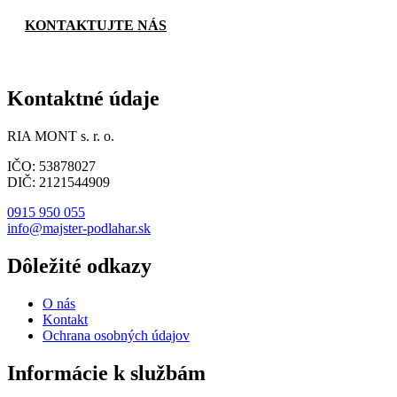
neváhajte kontaktovať – www.majster-podlahar.sk.
KONTAKTUJTE NÁS
Kontaktné údaje
RIA MONT s. r. o.
IČO: 53878027
DIČ: 2121544909
0915 950 055
info@majster-podlahar.sk
Dôležité odkazy
O nás
Kontakt
Ochrana osobných údajov
Informácie k službám