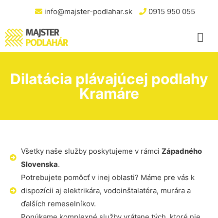
info@majster-podlahar.sk
0915 950 055
Dilatácia plávajúcej podlahy
Kramáre
Všetky naše služby poskytujeme v rámci
Západného
Slovenska
.
Potrebujete pomôcť v inej oblasti? Máme pre vás k
dispozícii aj elektrikára, vodoinštalatéra, murára a
ďalších remeselníkov.
Ponúkame komplexné služby vrátane tých, ktoré nie