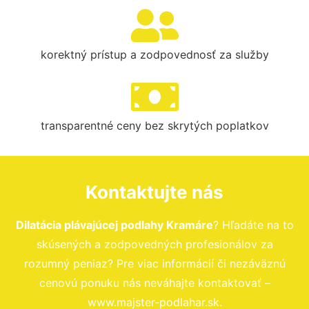
korektný prístup a zodpovednosť za služby
transparentné ceny bez skrytých poplatkov
Kontaktujte nás
Dilatácia plávajúcej podlahy Kramáre
? Hľadáte na to
skúsených a zodpovedných profesionálov za
rozumný peniaz? Pre viac informácií či nezáväznú
cenovú ponuku nás neváhajte kontaktovať –
www.majster-podlahar.sk.