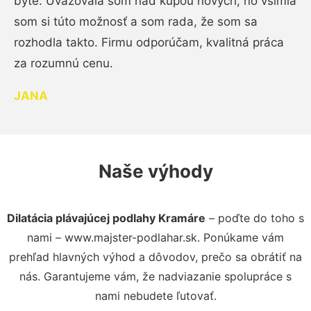
byte. Uvažovala som nad kúpou nových, no všimla
som si túto možnosť a som rada, že som sa
rozhodla takto. Firmu odporúčam, kvalitná práca
za rozumnú cenu.
JANA
Naše výhody
Dilatácia plávajúcej podlahy Kramáre
– poďte do toho s
nami – www.majster-podlahar.sk. Ponúkame vám
prehľad hlavných výhod a dôvodov, prečo sa obrátiť na
nás. Garantujeme vám, že nadviazanie spolupráce s
nami nebudete ľutovať.