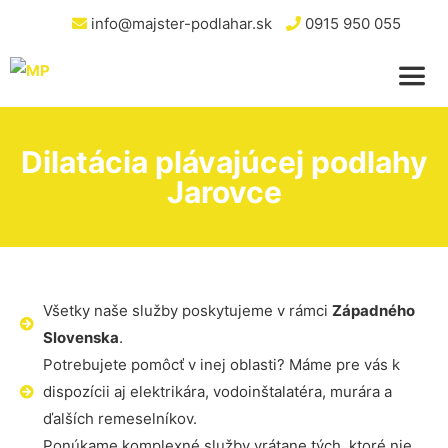
info@majster-podlahar.sk
0915 950 055
Dilatácia plávajúcej podlahy
Jarovce
Všetky naše služby poskytujeme v rámci
Západného
Slovenska
.
Potrebujete pomôcť v inej oblasti? Máme pre vás k
dispozícii aj elektrikára, vodoinštalatéra, murára a
ďalších remeselníkov.
Ponúkame komplexné služby vrátane tých, ktoré nie