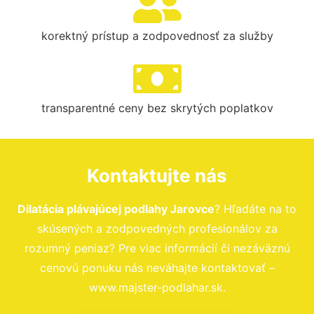
korektný prístup a zodpovednosť za služby
transparentné ceny bez skrytých poplatkov
Kontaktujte nás
Dilatácia plávajúcej podlahy Jarovce
? Hľadáte na to
skúsených a zodpovedných profesionálov za
rozumný peniaz? Pre viac informácií či nezáväznú
cenovú ponuku nás neváhajte kontaktovať –
www.majster-podlahar.sk.