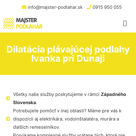
info@majster-podlahar.sk
0915 950 055
Dilatácia plávajúcej podlahy
Ivanka pri Dunaji
Všetky naše služby poskytujeme v rámci
Západného
Slovenska
.
Potrebujete pomôcť v inej oblasti? Máme pre vás k
dispozícii aj elektrikára, vodoinštalatéra, murára a
ďalších remeselníkov.
Ponúkame komplexné služby vrátane tých, ktoré nie