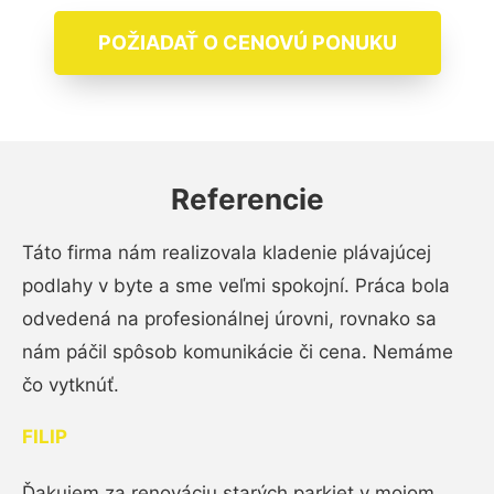
POŽIADAŤ O CENOVÚ PONUKU
Referencie
Táto firma nám realizovala kladenie plávajúcej
podlahy v byte a sme veľmi spokojní. Práca bola
odvedená na profesionálnej úrovni, rovnako sa
nám páčil spôsob komunikácie či cena. Nemáme
čo vytknúť.
FILIP
Ďakujem za renováciu starých parkiet v mojom