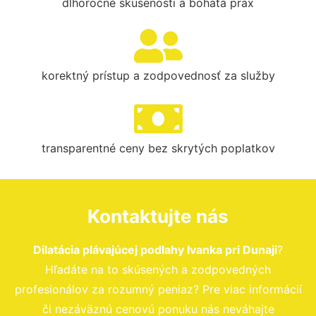
dlhoročné skúsenosti a bohatá prax
korektný prístup a zodpovednosť za služby
transparentné ceny bez skrytých poplatkov
Kontaktujte nás
Dilatácia plávajúcej podlahy Ivanka pri Dunaji
?
Hľadáte na to skúsených a zodpovedných
profesionálov za rozumný peniaz? Pre viac informácií
či nezáväznú cenovú ponuku nás neváhajte