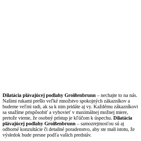
Dilatácia plávajúcej podlahy Groißenbrunn
– nechajte to na nás.
Našimi rukami prešlo veľké množstvo spokojných zákazníkov a
budeme veľmi radi, ak sa k nim pridáte aj vy. Každému zákazníkovi
sa snažíme prispôsobiť a vyhovieť v maximálnej možnej miere,
pretože vieme, že osobný prístup je kľúčom k úspechu.
Dilatácia
plávajúcej podlahy Groißenbrunn
– samozrejmosťou sú aj
odborné konzultácie či detailné poradenstvo, aby ste mali istotu, že
výsledok bude presne podľa vašich predstáv.