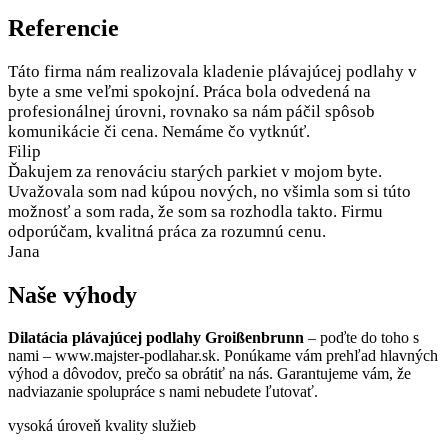
Referencie
Táto firma nám realizovala kladenie plávajúcej podlahy v
byte a sme veľmi spokojní. Práca bola odvedená na
profesionálnej úrovni, rovnako sa nám páčil spôsob
komunikácie či cena. Nemáme čo vytknúť.
Filip
Ďakujem za renováciu starých parkiet v mojom byte.
Uvažovala som nad kúpou nových, no všimla som si túto
možnosť a som rada, že som sa rozhodla takto. Firmu
odporúčam, kvalitná práca za rozumnú cenu.
Jana
Naše výhody
Dilatácia plávajúcej podlahy Groißenbrunn
– poďte do toho s
nami – www.majster-podlahar.sk. Ponúkame vám prehľad hlavných
výhod a dôvodov, prečo sa obrátiť na nás. Garantujeme vám, že
nadviazanie spolupráce s nami nebudete ľutovať.
vysoká úroveň kvality služieb