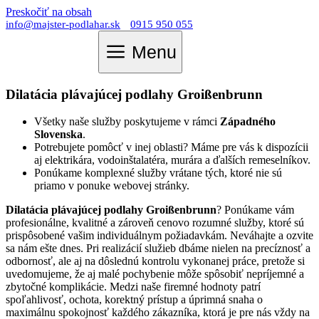
Preskočiť na obsah
info@majster-podlahar.sk
0915 950 055
Menu
Dilatácia plávajúcej podlahy Groißenbrunn
Všetky naše služby poskytujeme v rámci
Západného
Slovenska
.
Potrebujete pomôcť v inej oblasti? Máme pre vás k dispozícii
aj elektrikára, vodoinštalatéra, murára a ďalších remeselníkov.
Ponúkame komplexné služby vrátane tých, ktoré nie sú
priamo v ponuke webovej stránky.
Dilatácia plávajúcej podlahy Groißenbrunn
? Ponúkame vám
profesionálne, kvalitné a zároveň cenovo rozumné služby, ktoré sú
prispôsobené vašim individuálnym požiadavkám. Neváhajte a ozvite
sa nám ešte dnes. Pri realizácií služieb dbáme nielen na precíznosť a
odbornosť, ale aj na dôslednú kontrolu vykonanej práce, pretože si
uvedomujeme, že aj malé pochybenie môže spôsobiť nepríjemné a
zbytočné komplikácie. Medzi naše firemné hodnoty patrí
spoľahlivosť, ochota, korektný prístup a úprimná snaha o
maximálnu spokojnosť každého zákazníka, ktorá je pre nás vždy na