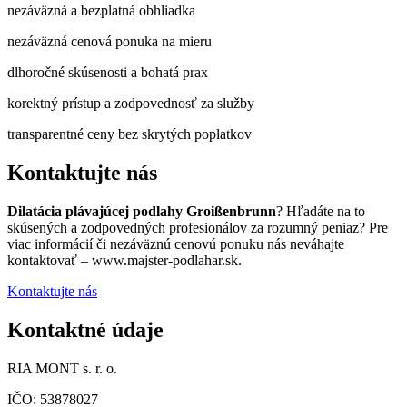
nezáväzná a bezplatná obhliadka
nezáväzná cenová ponuka na mieru
dlhoročné skúsenosti a bohatá prax
korektný prístup a zodpovednosť za služby
transparentné ceny bez skrytých poplatkov
Kontaktujte nás
Dilatácia plávajúcej podlahy Groißenbrunn
? Hľadáte na to
skúsených a zodpovedných profesionálov za rozumný peniaz? Pre
viac informácií či nezáväznú cenovú ponuku nás neváhajte
kontaktovať – www.majster-podlahar.sk.
Kontaktujte nás
Kontaktné údaje
RIA MONT s. r. o.
IČO: 53878027