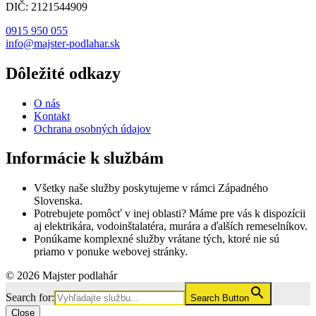
DIČ: 2121544909
0915 950 055
info@majster-podlahar.sk
Dôležité odkazy
O nás
Kontakt
Ochrana osobných údajov
Informácie k službám
Všetky naše služby poskytujeme v rámci Západného
Slovenska.
Potrebujete pomôcť v inej oblasti? Máme pre vás k dispozícii
aj elektrikára, vodoinštalatéra, murára a ďalších remeselníkov.
Ponúkame komplexné služby vrátane tých, ktoré nie sú
priamo v ponuke webovej stránky.
© 2026 Majster podlahár
Search for:
Search Button
Close