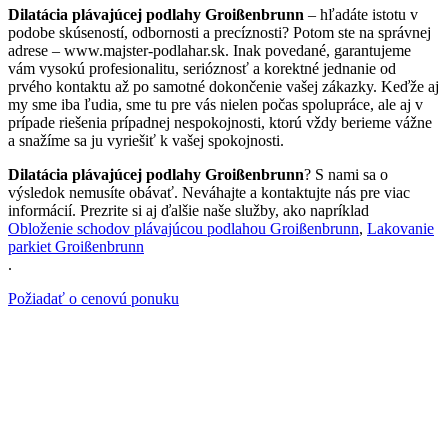
Dilatácia plávajúcej podlahy Groißenbrunn
– hľadáte istotu v
podobe skúseností, odbornosti a precíznosti? Potom ste na správnej
adrese – www.majster-podlahar.sk. Inak povedané, garantujeme
vám vysokú profesionalitu, serióznosť a korektné jednanie od
prvého kontaktu až po samotné dokončenie vašej zákazky. Keďže aj
my sme iba ľudia, sme tu pre vás nielen počas spolupráce, ale aj v
prípade riešenia prípadnej nespokojnosti, ktorú vždy berieme vážne
a snažíme sa ju vyriešiť k vašej spokojnosti.
Dilatácia plávajúcej podlahy Groißenbrunn
? S nami sa o
výsledok nemusíte obávať. Neváhajte a kontaktujte nás pre viac
informácií. Prezrite si aj ďalšie naše služby, ako napríklad
Obloženie schodov plávajúcou podlahou Groißenbrunn
,
Lakovanie
parkiet Groißenbrunn
.
Požiadať o cenovú ponuku