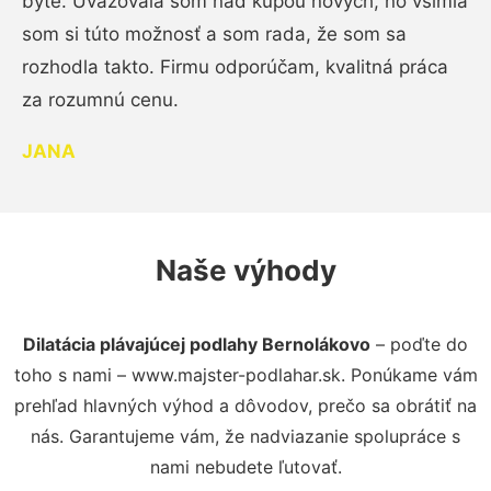
byte. Uvažovala som nad kúpou nových, no všimla
som si túto možnosť a som rada, že som sa
rozhodla takto. Firmu odporúčam, kvalitná práca
za rozumnú cenu.
JANA
Naše výhody
Dilatácia plávajúcej podlahy Bernolákovo
– poďte do
toho s nami – www.majster-podlahar.sk. Ponúkame vám
prehľad hlavných výhod a dôvodov, prečo sa obrátiť na
nás. Garantujeme vám, že nadviazanie spolupráce s
nami nebudete ľutovať.