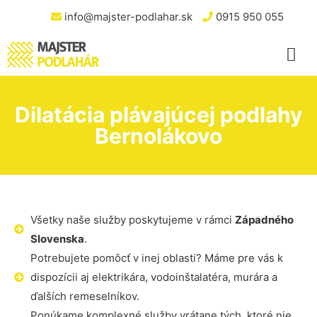
info@majster-podlahar.sk
0915 950 055
Dilatácia plávajúcej podlahy
Bernolákovo
Všetky naše služby poskytujeme v rámci
Západného
Slovenska
.
Potrebujete pomôcť v inej oblasti? Máme pre vás k
dispozícii aj elektrikára, vodoinštalatéra, murára a
ďalších remeselníkov.
Ponúkame komplexné služby vrátane tých, ktoré nie