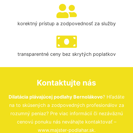
korektný prístup a zodpovednosť za služby
transparentné ceny bez skrytých poplatkov
Kontaktujte nás
Dilatácia plávajúcej podlahy Bernolákovo
? Hľadáte
na to skúsených a zodpovedných profesionálov za
rozumný peniaz? Pre viac informácií či nezáväznú
cenovú ponuku nás neváhajte kontaktovať –
www.majster-podlahar.sk.