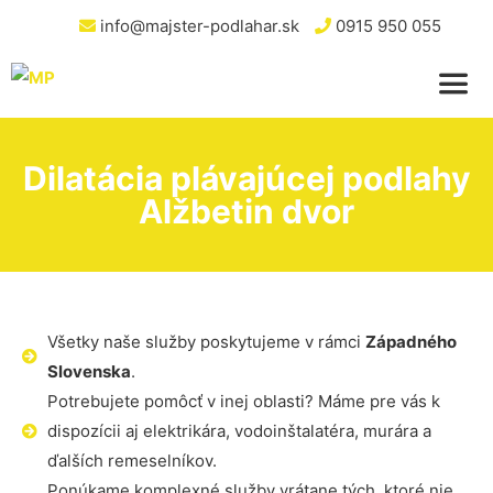
info@majster-podlahar.sk
0915 950 055
Dilatácia plávajúcej podlahy
Alžbetin dvor
Všetky naše služby poskytujeme v rámci
Západného
Slovenska
.
Potrebujete pomôcť v inej oblasti? Máme pre vás k
dispozícii aj elektrikára, vodoinštalatéra, murára a
ďalších remeselníkov.
Ponúkame komplexné služby vrátane tých, ktoré nie