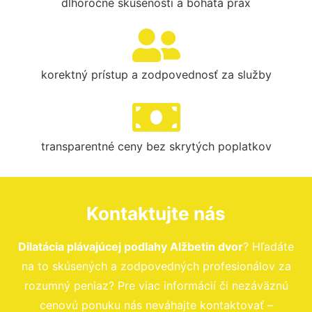
dlhoročné skúsenosti a bohatá prax
korektný prístup a zodpovednosť za služby
transparentné ceny bez skrytých poplatkov
Kontaktujte nás
Dilatácia plávajúcej podlahy Alžbetin dvor
? Hľadáte
na to skúsených a zodpovedných profesionálov za
rozumný peniaz? Pre viac informácií či nezáväznú
cenovú ponuku nás neváhajte kontaktovať –