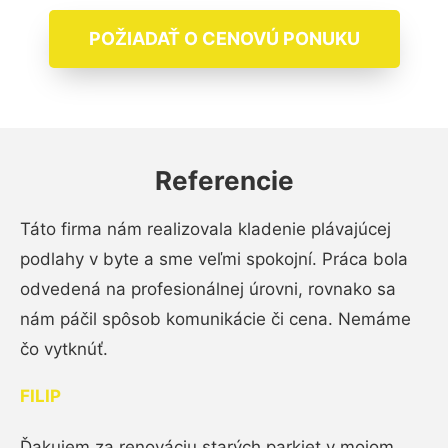
POŽIADAŤ O CENOVÚ PONUKU
Referencie
Táto firma nám realizovala kladenie plávajúcej
podlahy v byte a sme veľmi spokojní. Práca bola
odvedená na profesionálnej úrovni, rovnako sa
nám páčil spôsob komunikácie či cena. Nemáme
čo vytknúť.
FILIP
Ďakujem za renováciu starých parkiet v mojom