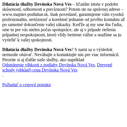
Dilatácia dlažby Devínska Nová Ves
– hľadáte istotu v podobe
skúseností, odbornosti a precíznosti? Potom ste na správnej adrese –
www.majster-podlahar.sk. Inak povedané, garantujeme vám vysokú
profesionalitu, serióznosť a korektné jednanie od prvého kontaktu až
po samotné dokončenie vašej zákazky. Keďže aj my sme iba ľudia,
sme tu pre vás nielen počas spolupráce, ale aj v prípade riešenia
prípadnej nespokojnosti, ktorú vždy berieme vážne a snažíme sa ju
vyriešiť k vašej spokojnosti.
Dilatácia dlažby Devínska Nová Ves
? S nami sa o výsledok
nemusíte obávať. Neváhajte a kontaktujte nás pre viac informácií.
Prezrite si aj ďalšie naše služby, ako napríklad
Odstránenie vlhkosti z podlahy Devínska Nová Ves
,
Drevené
schody (obklad) cena Devínska Nová Ves
.
Požiadať o cenovú ponuku