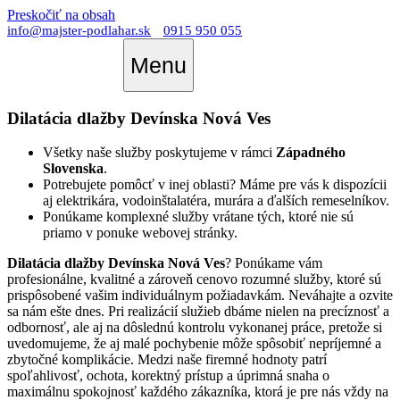
Preskočiť na obsah
info@majster-podlahar.sk
0915 950 055
Menu
Dilatácia dlažby Devínska Nová Ves
Všetky naše služby poskytujeme v rámci
Západného
Slovenska
.
Potrebujete pomôcť v inej oblasti? Máme pre vás k dispozícii
aj elektrikára, vodoinštalatéra, murára a ďalších remeselníkov.
Ponúkame komplexné služby vrátane tých, ktoré nie sú
priamo v ponuke webovej stránky.
Dilatácia dlažby Devínska Nová Ves
? Ponúkame vám
profesionálne, kvalitné a zároveň cenovo rozumné služby, ktoré sú
prispôsobené vašim individuálnym požiadavkám. Neváhajte a ozvite
sa nám ešte dnes. Pri realizácií služieb dbáme nielen na precíznosť a
odbornosť, ale aj na dôslednú kontrolu vykonanej práce, pretože si
uvedomujeme, že aj malé pochybenie môže spôsobiť nepríjemné a
zbytočné komplikácie. Medzi naše firemné hodnoty patrí
spoľahlivosť, ochota, korektný prístup a úprimná snaha o
maximálnu spokojnosť každého zákazníka, ktorá je pre nás vždy na