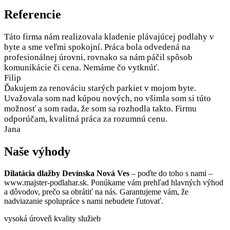
Referencie
Táto firma nám realizovala kladenie plávajúcej podlahy v
byte a sme veľmi spokojní. Práca bola odvedená na
profesionálnej úrovni, rovnako sa nám páčil spôsob
komunikácie či cena. Nemáme čo vytknúť.
Filip
Ďakujem za renováciu starých parkiet v mojom byte.
Uvažovala som nad kúpou nových, no všimla som si túto
možnosť a som rada, že som sa rozhodla takto. Firmu
odporúčam, kvalitná práca za rozumnú cenu.
Jana
Naše výhody
Dilatácia dlažby Devínska Nová Ves
– poďte do toho s nami –
www.majster-podlahar.sk. Ponúkame vám prehľad hlavných výhod
a dôvodov, prečo sa obrátiť na nás. Garantujeme vám, že
nadviazanie spolupráce s nami nebudete ľutovať.
vysoká úroveň kvality služieb