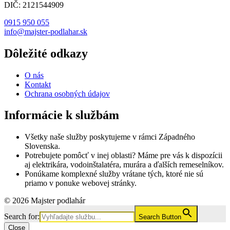
DIČ: 2121544909
0915 950 055
info@majster-podlahar.sk
Dôležité odkazy
O nás
Kontakt
Ochrana osobných údajov
Informácie k službám
Všetky naše služby poskytujeme v rámci Západného
Slovenska.
Potrebujete pomôcť v inej oblasti? Máme pre vás k dispozícii
aj elektrikára, vodoinštalatéra, murára a ďalších remeselníkov.
Ponúkame komplexné služby vrátane tých, ktoré nie sú
priamo v ponuke webovej stránky.
© 2026 Majster podlahár
Search for:
Search Button
Close