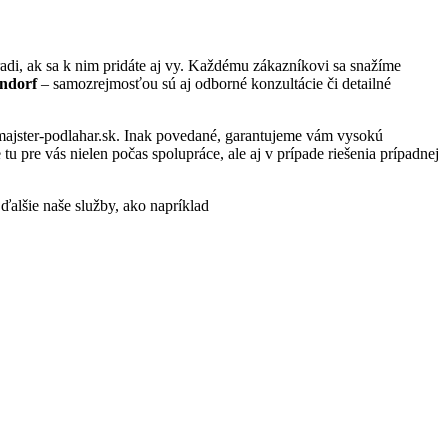
di, ak sa k nim pridáte aj vy. Každému zákazníkovi sa snažíme
rndorf
– samozrejmosťou sú aj odborné konzultácie či detailné
.majster-podlahar.sk. Inak povedané, garantujeme vám vysokú
 pre vás nielen počas spolupráce, ale aj v prípade riešenia prípadnej
 ďalšie naše služby, ako napríklad