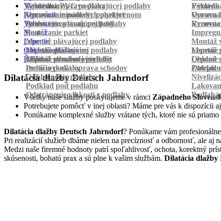
Vyrovnanie
Pokládka PVC podlahy
Výmena a oprava plávajúcej podlahy
Pokládk
Výmena 
Renovácia
Oprava laminátových parkiet
Vyrovnanie podlahy polystyrénom
Oprava 
Vyrovnan
Vylievanie
Suché vyrovnanie podlahy
Renovácia plávajúcej podlahy
Vyrovnan
Renováci
Montáž
Pastovanie parkiet
Impregná
Lepenie
Montáž plávajúcej podlahy
Montáž v
Obklad schodov
Montáž dlážkovice
Lepenie plávajúcej podlahy
Montáž 
Lepenie 
Ďalšie
Montáž prechodových líšt
Lepenie drevenej podlahy
Obklad schodov vinylom
Lepenie 
Obklad 
Protišmyková úprava schodov
Izolácia podlahy
Obklad n
Zateplen
Odhlučnenie podlahy
Nivelizá
Dilatácia dlažby Deutsch Jahrndorf
Podklad pod podlahu
Lakovan
Odstránenie vlhkosti z podlahy
Podlahá
Všetky naše služby poskytujeme v rámci
Západného Slovens
Potrebujete pomôcť v inej oblasti? Máme pre vás k dispozícii aj
Ponúkame komplexné služby vrátane tých, ktoré nie sú priamo
Dilatácia dlažby Deutsch Jahrndorf
? Ponúkame vám profesionálne,
Pri realizácií služieb dbáme nielen na precíznosť a odbornosť, ale 
Medzi naše firemné hodnoty patrí spoľahlivosť, ochota, korektný prí
skúsenosti, bohatú prax a sú plne k vašim službám.
Dilatácia dlažby