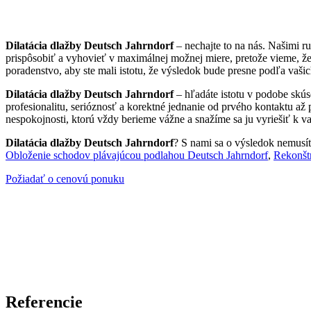
Dilatácia dlažby Deutsch Jahrndorf
– nechajte to na nás. Našimi 
prispôsobiť a vyhovieť v maximálnej možnej miere, pretože vieme, ž
poradenstvo, aby ste mali istotu, že výsledok bude presne podľa vašic
Dilatácia dlažby Deutsch Jahrndorf
– hľadáte istotu v podobe skús
profesionalitu, serióznosť a korektné jednanie od prvého kontaktu až
nespokojnosti, ktorú vždy berieme vážne a snažíme sa ju vyriešiť k va
Dilatácia dlažby Deutsch Jahrndorf
? S nami sa o výsledok nemusíte
Obloženie schodov plávajúcou podlahou Deutsch Jahrndorf
,
Rekonšt
Požiadať o cenovú ponuku
Referencie