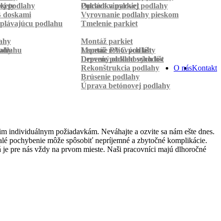
rkety
ej podlahy
Pokládka parkiet
Oprava vinylovej podlahy
B doskami
Vyrovnanie podlahy pieskom
plávajúcu podlahu
Tmelenie parkiet
ahy
Montáž parkiet
odlahu
lahy
Montáž rohových líšt
Lepenie PVC podlahy
Lepenie podlahových líšt
Drevený obklad schodov
Rekonštrukcia podlahy
O nás
Kontakt
Brúsenie podlahy
Úprava betónovej podlahy
im individuálnym požiadavkám. Neváhajte a ozvite sa nám ešte dnes.
 malé pochybenie môže spôsobiť nepríjemné a zbytočné komplikácie.
 je pre nás vždy na prvom mieste. Naši pracovníci majú dlhoročné