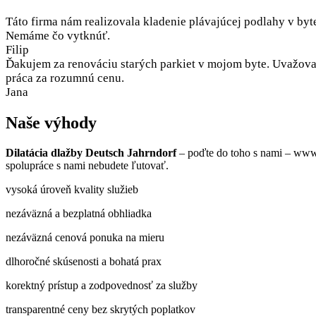
Táto firma nám realizovala kladenie plávajúcej podlahy v byt
Nemáme čo vytknúť.
Filip
Ďakujem za renováciu starých parkiet v mojom byte. Uvažoval
práca za rozumnú cenu.
Jana
Naše výhody
Dilatácia dlažby Deutsch Jahrndorf
– poďte do toho s nami – www.
spolupráce s nami nebudete ľutovať.
vysoká úroveň kvality služieb
nezáväzná a bezplatná obhliadka
nezáväzná cenová ponuka na mieru
dlhoročné skúsenosti a bohatá prax
korektný prístup a zodpovednosť za služby
transparentné ceny bez skrytých poplatkov