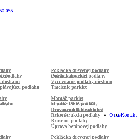
50 055
dlahy
Pokládka drevenej podlahy
rkety
ej podlahy
Pokládka parkiet
Oprava vinylovej podlahy
B doskami
Vyrovnanie podlahy pieskom
plávajúcu podlahu
Tmelenie parkiet
ahy
Montáž parkiet
odlahu
lahy
Montáž rohových líšt
Lepenie PVC podlahy
Lepenie podlahových líšt
Drevený obklad schodov
Rekonštrukcia podlahy
O nás
Kontakt
Brúsenie podlahy
Úprava betónovej podlahy
dlahy
Pokládka drevenej podlahy