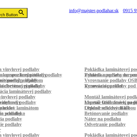
info@majster-podlahar.sk
0915 9
rch Button
 vinylovej podlahy
Pokládka laminátovej po
a kompozitnej podlahy
a oprava laminátovej podlahy
Pokládka podlahy na pa
Výmena a oprava dreven
betónovej podlahy
ie podlahy lepidlom
Vyrovnanie podlahy OS
ie betónovej podlahy
a drevenej podlahy
Vyrovnanie podlahy pod 
Renovácia parkiet
cia laminátovej podlahy
inylovej podlahy
Montáž laminátovej podl
palubovky
vinylovej podlahy
Montáž OSB dosiek na p
Lepenie laminátovej pod
parkiet
schodov laminátom
Lepenie soklových líšt
Obklad schodov dlažbou
a schodisko
ie podlahy
Betónovanie podlahy
cia podlahy
Náter na podlahu
ie podlahy
Odvetranie podlahy
r
 vinylovej podlahy
Pokládka laminátovej po