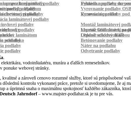
a kompozitnej podlahy
a oprava laminátovej podlahy
Pokládka podlahy na pa
Výmena a oprava dreven
betónovej podlahy
ie podlahy lepidlom
Vyrovnanie podlahy OS
ie betónovej podlahy
a drevenej podlahy
Vyrovnanie podlahy pod 
Renovácia parkiet
cia laminátovej podlahy
inylovej podlahy
Montáž laminátovej podl
palubovky
vinylovej podlahy
Montáž OSB dosiek na p
Lepenie laminátovej pod
parkiet
schodov laminátom
Lepenie soklových líšt
Obklad schodov dlažbou
a schodisko
ie podlahy
Betónovanie podlahy
cia podlahy
Náter na podlahu
ie podlahy
Odvetranie podlahy
r
ka
.
 elektrikára, vodoinštalatéra, murára a ďalších remeselníkov.
 v ponuke webovej stránky.
 kvalitné a zároveň cenovo rozumné služby, ktoré sú prispôsobené vaš
aj na dôslednú kontrolu vykonanej práce, pretože si uvedomujeme, že aj
stup a úprimná snaha o maximálnu spokojnosť každého zákazníka, ktorá
 Deutsch Jahrndorf
– www.majster-podlahar.sk je tu pre vás.