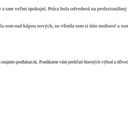
e a sme veľmi spokojní. Práca bola odvedená na profesionálnej
a som nad kúpou nových, no všimla som si túto možnosť a som 
majster-podlahar.sk. Ponúkame vám prehľad hlavných výhod a dôvodov