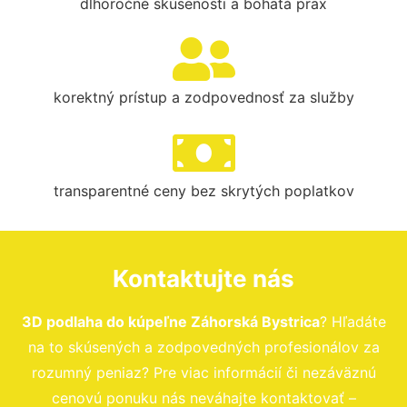
dlhoročné skúsenosti a bohatá prax
korektný prístup a zodpovednosť za služby
transparentné ceny bez skrytých poplatkov
Kontaktujte nás
3D podlaha do kúpeľne Záhorská Bystrica
? Hľadáte
na to skúsených a zodpovedných profesionálov za
rozumný peniaz? Pre viac informácií či nezáväznú
cenovú ponuku nás neváhajte kontaktovať –