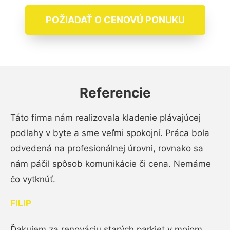
POŽIADAŤ O CENOVÚ PONUKU
Referencie
Táto firma nám realizovala kladenie plávajúcej
podlahy v byte a sme veľmi spokojní. Práca bola
odvedená na profesionálnej úrovni, rovnako sa
nám páčil spôsob komunikácie či cena. Nemáme
čo vytknúť.
FILIP
Ďakujem za renováciu starých parkiet v mojom