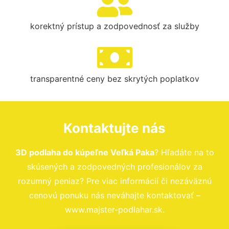
korektný prístup a zodpovednosť za služby
transparentné ceny bez skrytých poplatkov
Kontaktujte nás
3D podlaha do kúpeľne Veľká Paka
? Hľadáte na to
skúsených a zodpovedných profesionálov za
rozumný peniaz? Pre viac informácií či nezáväznú
cenovú ponuku nás neváhajte kontaktovať –
www.majster-podlahar.sk.