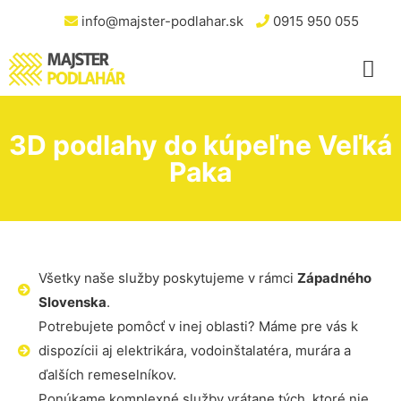
info@majster-podlahar.sk
0915 950 055
3D podlahy do kúpeľne Veľká
Paka
Všetky naše služby poskytujeme v rámci
Západného
Slovenska
.
Potrebujete pomôcť v inej oblasti? Máme pre vás k
dispozícii aj elektrikára, vodoinštalatéra, murára a
ďalších remeselníkov.
Ponúkame komplexné služby vrátane tých, ktoré nie