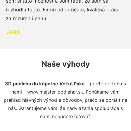
som si túto možnosť a som rada, že som sa
rozhodla takto. Firmu odporúčam, kvalitná práca
za rozumnú cenu.
JANA
Naše výhody
3D podlaha do kúpeľne Veľká Paka
– poďte do toho s
nami – www.majster-podlahar.sk. Ponúkame vám
prehľad hlavných výhod a dôvodov, prečo sa obrátiť na
nás. Garantujeme vám, že nadviazanie spolupráce s
nami nebudete ľutovať.