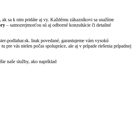
 ak sa k nim pridáte aj vy. Každému zákazníkovi sa snažíme
ory
– samozrejmosťou sú aj odborné konzultácie či detailné
jster-podlahar.sk. Inak povedané, garantujeme vám vysokú
 pre vás nielen počas spolupráce, ale aj v prípade riešenia prípadnej
lšie naše služby, ako napríklad