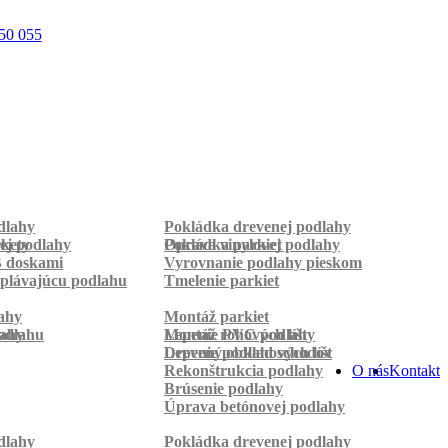
50 055
dlahy
Pokládka drevenej podlahy
rkety
ej podlahy
Pokládka parkiet
Oprava vinylovej podlahy
B doskami
Vyrovnanie podlahy pieskom
plávajúcu podlahu
Tmelenie parkiet
ahy
Montáž parkiet
odlahu
lahy
Montáž rohových líšt
Lepenie PVC podlahy
Lepenie podlahových líšt
Drevený obklad schodov
Rekonštrukcia podlahy
O nás
Kontakt
Brúsenie podlahy
Úprava betónovej podlahy
dlahy
Pokládka drevenej podlahy