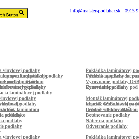
info@majster-podlahar.sk
0915 9
rch Button
 vinylovej podlahy
Pokládka laminátovej po
a kompozitnej podlahy
a oprava laminátovej podlahy
Pokládka podlahy na pa
Výmena a oprava dreven
betónovej podlahy
ie podlahy lepidlom
Vyrovnanie podlahy OS
ie betónovej podlahy
a drevenej podlahy
Vyrovnanie podlahy pod 
Renovácia parkiet
cia laminátovej podlahy
inylovej podlahy
Montáž laminátovej podl
palubovky
vinylovej podlahy
Montáž OSB dosiek na p
Lepenie laminátovej pod
parkiet
schodov laminátom
Lepenie soklových líšt
Obklad schodov dlažbou
a schodisko
ie podlahy
Betónovanie podlahy
cia podlahy
Náter na podlahu
ie podlahy
Odvetranie podlahy
r
 vinylovej podlahy
Pokládka laminátovej po