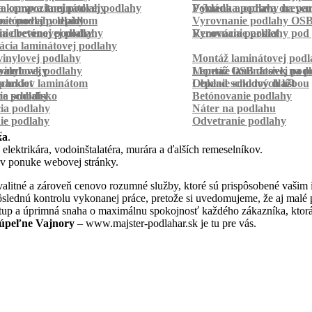
a kompozitnej podlahy
a oprava laminátovej podlahy
Pokládka podlahy na pa
Výmena a oprava dreven
betónovej podlahy
ie podlahy lepidlom
Vyrovnanie podlahy OS
ie betónovej podlahy
a drevenej podlahy
Vyrovnanie podlahy pod 
Renovácia parkiet
cia laminátovej podlahy
inylovej podlahy
Montáž laminátovej podl
palubovky
vinylovej podlahy
Montáž OSB dosiek na p
Lepenie laminátovej pod
parkiet
schodov laminátom
Lepenie soklových líšt
Obklad schodov dlažbou
a schodisko
ie podlahy
Betónovanie podlahy
cia podlahy
Náter na podlahu
ie podlahy
Odvetranie podlahy
r
ka
.
 elektrikára, vodoinštalatéra, murára a ďalších remeselníkov.
 v ponuke webovej stránky.
litné a zároveň cenovo rozumné služby, ktoré sú prispôsobené vašim 
a dôslednú kontrolu vykonanej práce, pretože si uvedomujeme, že aj ma
stup a úprimná snaha o maximálnu spokojnosť každého zákazníka, ktorá
úpeľne Vajnory
– www.majster-podlahar.sk je tu pre vás.