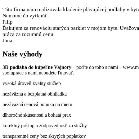
Táto firma nám realizovala kladenie plávajúcej podlahy v byt
Nemáme čo vytknúť.
Filip
Ďakujem za renováciu starých parkiet v mojom byte. Uvažoval
práca za rozumnú cenu.
Jana
Naše výhody
3D podlaha do kúpeľne Vajnory
– poďte do toho s nami – www.maj
spolupráce s nami nebudete ľutovať.
vysoká úroveň kvality služieb
nezáväzná a bezplatná obhliadka
nezáväzná cenová ponuka na mieru
dlhoročné skúsenosti a bohatá prax
korektný prístup a zodpovednosť za služby
transparentné ceny bez skrytých poplatkov