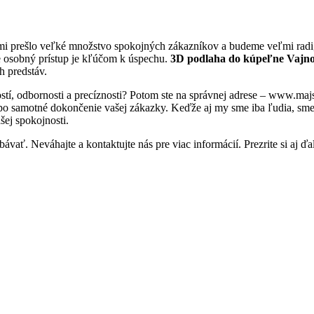
ami prešlo veľké množstvo spokojných zákazníkov a budeme veľmi radi,
e osobný prístup je kľúčom k úspechu.
3D podlaha do kúpeľne Vajn
h predstáv.
stí, odbornosti a precíznosti? Potom ste na správnej adrese – www.ma
 po samotné dokončenie vašej zákazky. Keďže aj my sme iba ľudia, sme tu
šej spokojnosti.
ávať. Neváhajte a kontaktujte nás pre viac informácií. Prezrite si aj ďa