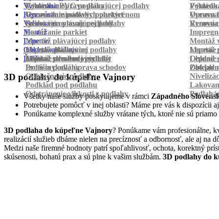
Vyrovnanie
Pokládka PVC podlahy
Výmena a oprava plávajúcej podlahy
Pokládk
Výmena 
Renovácia
Oprava laminátových parkiet
Vyrovnanie podlahy polystyrénom
Oprava 
Vyrovnan
Vylievanie
Suché vyrovnanie podlahy
Renovácia plávajúcej podlahy
Vyrovnan
Renováci
Montáž
Pastovanie parkiet
Impregná
Lepenie
Montáž plávajúcej podlahy
Montáž v
Obklad schodov
Montáž dlážkovice
Lepenie plávajúcej podlahy
Montáž 
Lepenie 
Ďalšie
Montáž prechodových líšt
Lepenie drevenej podlahy
Obklad schodov vinylom
Lepenie 
Obklad 
Protišmyková úprava schodov
Izolácia podlahy
Obklad n
Zateplen
Odhlučnenie podlahy
Nivelizá
3D podlahy do kúpeľne Vajnory
Podklad pod podlahu
Lakovan
Odstránenie vlhkosti z podlahy
Podlahá
Všetky naše služby poskytujeme v rámci
Západného Slovens
Potrebujete pomôcť v inej oblasti? Máme pre vás k dispozícii aj
Ponúkame komplexné služby vrátane tých, ktoré nie sú priamo
3D podlaha do kúpeľne Vajnory
? Ponúkame vám profesionálne, kva
realizácií služieb dbáme nielen na precíznosť a odbornosť, ale aj n
Medzi naše firemné hodnoty patrí spoľahlivosť, ochota, korektný prí
skúsenosti, bohatú prax a sú plne k vašim službám.
3D podlahy do k