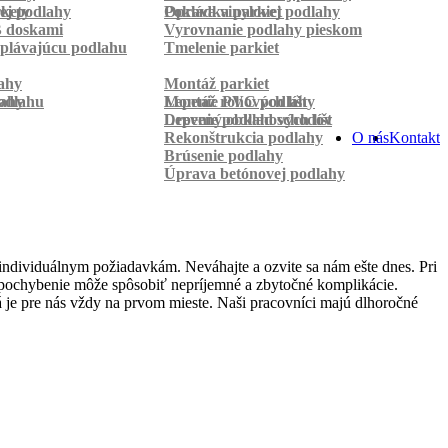
rkety
ej podlahy
Pokládka parkiet
Oprava vinylovej podlahy
B doskami
Vyrovnanie podlahy pieskom
plávajúcu podlahu
Tmelenie parkiet
ahy
Montáž parkiet
odlahu
lahy
Montáž rohových líšt
Lepenie PVC podlahy
Lepenie podlahových líšt
Drevený obklad schodov
Rekonštrukcia podlahy
O nás
Kontakt
Brúsenie podlahy
Úprava betónovej podlahy
individuálnym požiadavkám. Neváhajte a ozvite sa nám ešte dnes. Pri
lé pochybenie môže spôsobiť nepríjemné a zbytočné komplikácie.
 je pre nás vždy na prvom mieste. Naši pracovníci majú dlhoročné