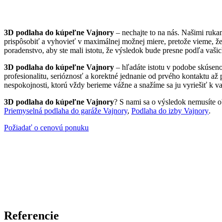
3D podlaha do kúpeľne Vajnory
– nechajte to na nás. Našimi ruk
prispôsobiť a vyhovieť v maximálnej možnej miere, pretože vieme, ž
poradenstvo, aby ste mali istotu, že výsledok bude presne podľa vašic
3D podlaha do kúpeľne Vajnory
– hľadáte istotu v podobe skúseno
profesionalitu, serióznosť a korektné jednanie od prvého kontaktu až
nespokojnosti, ktorú vždy berieme vážne a snažíme sa ju vyriešiť k va
3D podlaha do kúpeľne Vajnory
? S nami sa o výsledok nemusíte ob
Priemyselná podlaha do garáže Vajnory
,
Podlaha do izby Vajnory
.
Požiadať o cenovú ponuku
Referencie