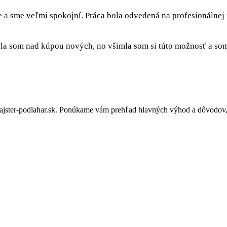
e a sme veľmi spokojní. Práca bola odvedená na profesionálnej
a som nad kúpou nových, no všimla som si túto možnosť a som 
ster-podlahar.sk. Ponúkame vám prehľad hlavných výhod a dôvodov, p