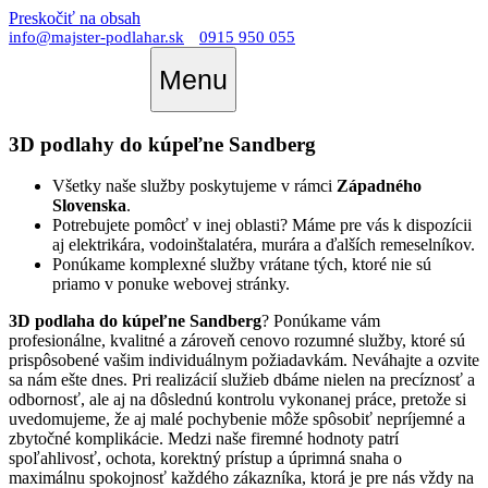
Preskočiť na obsah
info@majster-podlahar.sk
0915 950 055
Menu
3D podlahy do kúpeľne Sandberg
Všetky naše služby poskytujeme v rámci
Západného
Slovenska
.
Potrebujete pomôcť v inej oblasti? Máme pre vás k dispozícii
aj elektrikára, vodoinštalatéra, murára a ďalších remeselníkov.
Ponúkame komplexné služby vrátane tých, ktoré nie sú
priamo v ponuke webovej stránky.
3D podlaha do kúpeľne Sandberg
? Ponúkame vám
profesionálne, kvalitné a zároveň cenovo rozumné služby, ktoré sú
prispôsobené vašim individuálnym požiadavkám. Neváhajte a ozvite
sa nám ešte dnes. Pri realizácií služieb dbáme nielen na precíznosť a
odbornosť, ale aj na dôslednú kontrolu vykonanej práce, pretože si
uvedomujeme, že aj malé pochybenie môže spôsobiť nepríjemné a
zbytočné komplikácie. Medzi naše firemné hodnoty patrí
spoľahlivosť, ochota, korektný prístup a úprimná snaha o
maximálnu spokojnosť každého zákazníka, ktorá je pre nás vždy na