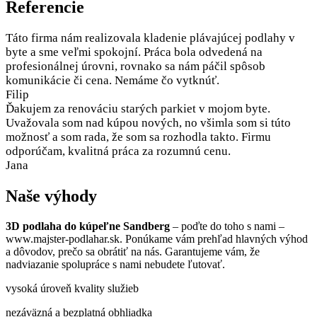
Referencie
Táto firma nám realizovala kladenie plávajúcej podlahy v
byte a sme veľmi spokojní. Práca bola odvedená na
profesionálnej úrovni, rovnako sa nám páčil spôsob
komunikácie či cena. Nemáme čo vytknúť.
Filip
Ďakujem za renováciu starých parkiet v mojom byte.
Uvažovala som nad kúpou nových, no všimla som si túto
možnosť a som rada, že som sa rozhodla takto. Firmu
odporúčam, kvalitná práca za rozumnú cenu.
Jana
Naše výhody
3D podlaha do kúpeľne Sandberg
– poďte do toho s nami –
www.majster-podlahar.sk. Ponúkame vám prehľad hlavných výhod
a dôvodov, prečo sa obrátiť na nás. Garantujeme vám, že
nadviazanie spolupráce s nami nebudete ľutovať.
vysoká úroveň kvality služieb
nezáväzná a bezplatná obhliadka