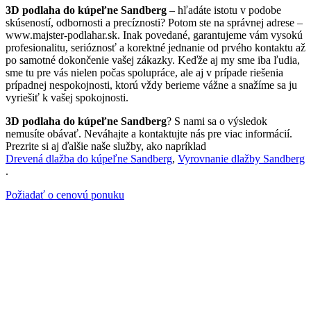
3D podlaha do kúpeľne Sandberg
– hľadáte istotu v podobe
skúseností, odbornosti a precíznosti? Potom ste na správnej adrese –
www.majster-podlahar.sk. Inak povedané, garantujeme vám vysokú
profesionalitu, serióznosť a korektné jednanie od prvého kontaktu až
po samotné dokončenie vašej zákazky. Keďže aj my sme iba ľudia,
sme tu pre vás nielen počas spolupráce, ale aj v prípade riešenia
prípadnej nespokojnosti, ktorú vždy berieme vážne a snažíme sa ju
vyriešiť k vašej spokojnosti.
3D podlaha do kúpeľne Sandberg
? S nami sa o výsledok
nemusíte obávať. Neváhajte a kontaktujte nás pre viac informácií.
Prezrite si aj ďalšie naše služby, ako napríklad
Drevená dlažba do kúpeľne Sandberg
,
Vyrovnanie dlažby Sandberg
.
Požiadať o cenovú ponuku