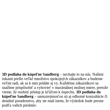
3D podlaha do kúpeľne Sandberg
– nechajte to na nás. Našimi
rukami prešlo veľké množstvo spokojných zákazníkov a budeme
veľmi radi, ak sa k nim pridáte aj vy. Každému zákazníkovi sa
snažíme prispôsobiť a vyhovieť v maximálnej možnej miere, pretože
vieme, že osobný prístup je kľúčom k úspechu.
3D podlaha do
kúpeľne Sandberg
– samozrejmosťou sú aj odborné konzultácie či
detailné poradenstvo, aby ste mali istotu, že výsledok bude presne
podľa vašich predstáv.