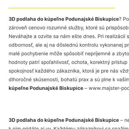
3D podlaha do kúpeľne Podunajské Biskupice
? Po
zároveň cenovo rozumné služby, ktoré sú prispôso
Neváhajte a ozvite sa nám ešte dnes. Pri realizácií
odbornosť, ale aj na dôslednú kontrolu vykonanej p
malé pochybenie môže spôsobiť nepríjemné a zbyto
hodnoty patrí spoľahlivosť, ochota, korektný príst
spokojnosť každého zákazníka, ktorá je pre nás vžd
dlhoročné skúsenosti, bohatú prax a sú plne k vaš
kúpeľne Podunajské Biskupice
– www.majster-podla
3D podlaha do kúpeľne Podunajské Biskupice
– ne
k nim pridáte aj vy. Každému zákazníkovi sa snažím