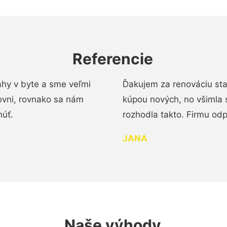
Referencie
ahy v byte a sme veľmi
Ďakujem za renováciu st
ovni, rovnako sa nám
kúpou nových, no všimla 
núť.
rozhodla takto. Firmu od
JANA
Naše výhody