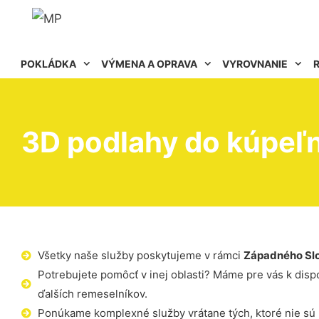
POKLÁDKA
VÝMENA A OPRAVA
VYROVNANIE
3D podlahy do kúpeľ
Všetky naše služby poskytujeme v rámci
Západného Sl
Potrebujete pomôcť v inej oblasti? Máme pre vás k dispoz
ďalších remeselníkov.
Ponúkame komplexné služby vrátane tých, ktoré nie sú