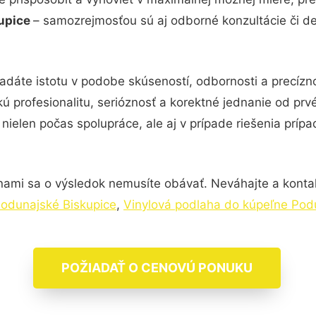
kupice
– samozrejmosťou sú aj odborné konzultácie či det
adáte istotu v podobe skúseností, odbornosti a precíz
ú profesionalitu, serióznosť a korektné jednanie od pr
nielen počas spolupráce, ale aj v prípade riešenia príp
nami sa o výsledok nemusíte obávať. Neváhajte a kontaktu
Podunajské Biskupice
,
Vinylová podlaha do kúpeľne Pod
POŽIADAŤ O CENOVÚ PONUKU