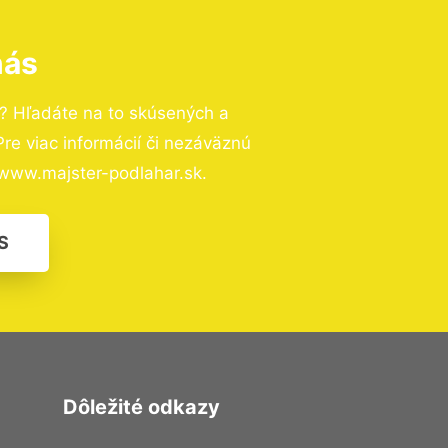
nás
? Hľadáte na to skúsených a
e viac informácií či nezáväznú
www.majster-podlahar.sk.
S
Dôležité odkazy