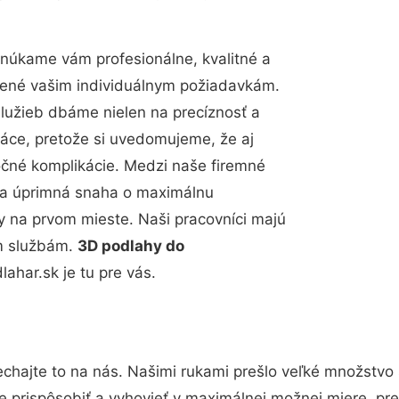
núkame vám profesionálne, kvalitné a
bené vašim individuálnym požiadavkám.
 služieb dbáme nielen na precíznosť a
ráce, pretože si uvedomujeme, že aj
čné komplikácie. Medzi naše firemné
up a úprimná snaha o maximálnu
y na prvom mieste. Naši pracovníci majú
im službám.
3D podlahy do
har.sk je tu pre vás.
chajte to na nás. Našimi rukami prešlo veľké množstvo
e prispôsobiť a vyhovieť v maximálnej možnej miere, pre