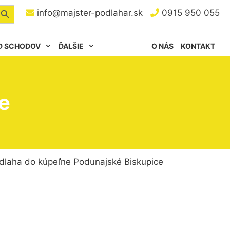
arch Button
info@majster-podlahar.sk
0915 950 055
D SCHODOV
ĎALŠIE
O NÁS
KONTAKT
e