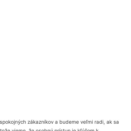
 spokojných zákazníkov a budeme veľmi radi, ak sa
tože vieme, že osobný prístup je kľúčom k