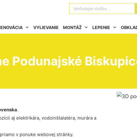
Se
Search
for:
RENOVÁCIA
VYLIEVANIE
MONTÁŽ
LEPENIE
OBKLA
ne Podunajské Biskupic
ovenska
.
ícii aj elektrikára, vodoinštalatéra, murára a
 priamo v ponuke webovej stránky.