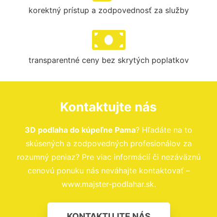
korektný prístup a zodpovednosť za služby
transparentné ceny bez skrytých poplatkov
Kontaktujte nás
3D podlaha do kúpeľne Pama
? Hľadáte na to
skúsených a zodpovedných profesionálov za
rozumný peniaz? Pre viac informácií či nezáväznú
cenovú ponuku nás neváhajte kontaktovať –
www.majster-podlahar.sk.
KONTAKTUJTE NÁS