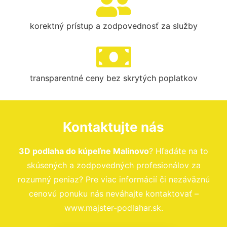
korektný prístup a zodpovednosť za služby
transparentné ceny bez skrytých poplatkov
Kontaktujte nás
3D podlaha do kúpeľne Malinovo
? Hľadáte na to
skúsených a zodpovedných profesionálov za
rozumný peniaz? Pre viac informácií či nezáväznú
cenovú ponuku nás neváhajte kontaktovať –
www.majster-podlahar.sk.