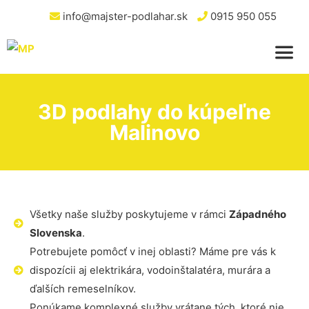
info@majster-podlahar.sk
0915 950 055
3D podlahy do kúpeľne
Malinovo
Všetky naše služby poskytujeme v rámci
Západného
Slovenska
.
Potrebujete pomôcť v inej oblasti? Máme pre vás k
dispozícii aj elektrikára, vodoinštalatéra, murára a
ďalších remeselníkov.
Ponúkame komplexné služby vrátane tých, ktoré nie