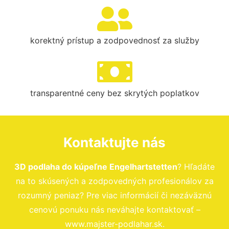
korektný prístup a zodpovednosť za služby
transparentné ceny bez skrytých poplatkov
Kontaktujte nás
3D podlaha do kúpeľne Engelhartstetten
? Hľadáte
na to skúsených a zodpovedných profesionálov za
rozumný peniaz? Pre viac informácií či nezáväznú
cenovú ponuku nás neváhajte kontaktovať –
www.majster-podlahar.sk.