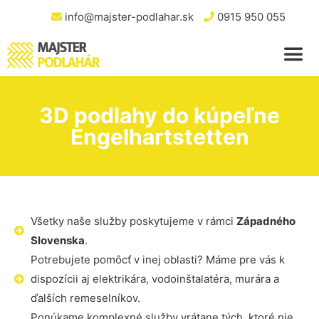
info@majster-podlahar.sk
0915 950 055
3D podlahy do kúpeľne
Engelhartstetten
Všetky naše služby poskytujeme v rámci
Západného
Slovenska
.
Potrebujete pomôcť v inej oblasti? Máme pre vás k
dispozícii aj elektrikára, vodoinštalatéra, murára a
ďalších remeselníkov.
Ponúkame komplexné služby vrátane tých, ktoré nie