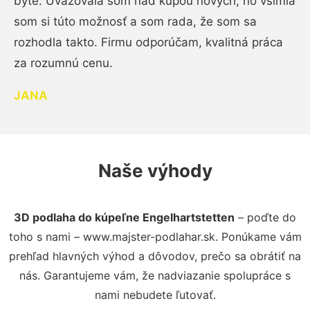
byte. Uvažovala som nad kúpou nových, no všimla
som si túto možnosť a som rada, že som sa
rozhodla takto. Firmu odporúčam, kvalitná práca
za rozumnú cenu.
JANA
Naše výhody
3D podlaha do kúpeľne Engelhartstetten
– poďte do
toho s nami – www.majster-podlahar.sk. Ponúkame vám
prehľad hlavných výhod a dôvodov, prečo sa obrátiť na
nás. Garantujeme vám, že nadviazanie spolupráce s
nami nebudete ľutovať.