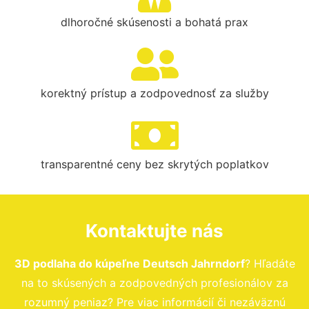
dlhoročné skúsenosti a bohatá prax
korektný prístup a zodpovednosť za služby
transparentné ceny bez skrytých poplatkov
Kontaktujte nás
3D podlaha do kúpeľne Deutsch Jahrndorf
? Hľadáte
na to skúsených a zodpovedných profesionálov za
rozumný peniaz? Pre viac informácií či nezáväznú