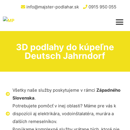
info@majster-podlahar.sk
0915 950 055
3D podlahy do kúpeľne
Deutsch Jahrndorf
Všetky naše služby poskytujeme v rámci
Západného
Slovenska
.
Potrebujete pomôcť v inej oblasti? Máme pre vás k
dispozícii aj elektrikára, vodoinštalatéra, murára a
ďalších remeselníkov.
Ponúkame komplexné služby vrátane tých, ktoré nie