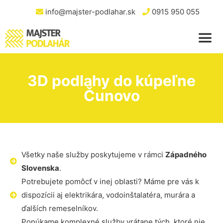
info@majster-podlahar.sk
0915 950 055
3D podlahy do kúpeľne
Čunovo
Všetky naše služby poskytujeme v rámci
Západného
Slovenska
.
Potrebujete pomôcť v inej oblasti? Máme pre vás k
dispozícii aj elektrikára, vodoinštalatéra, murára a
ďalších remeselníkov.
Ponúkame komplexné služby vrátane tých, ktoré nie