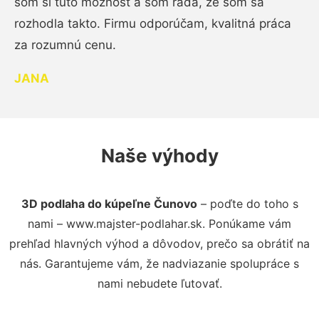
som si túto možnosť a som rada, že som sa
rozhodla takto. Firmu odporúčam, kvalitná práca
za rozumnú cenu.
JANA
Naše výhody
3D podlaha do kúpeľne Čunovo
– poďte do toho s
nami – www.majster-podlahar.sk. Ponúkame vám
prehľad hlavných výhod a dôvodov, prečo sa obrátiť na
nás. Garantujeme vám, že nadviazanie spolupráce s
nami nebudete ľutovať.